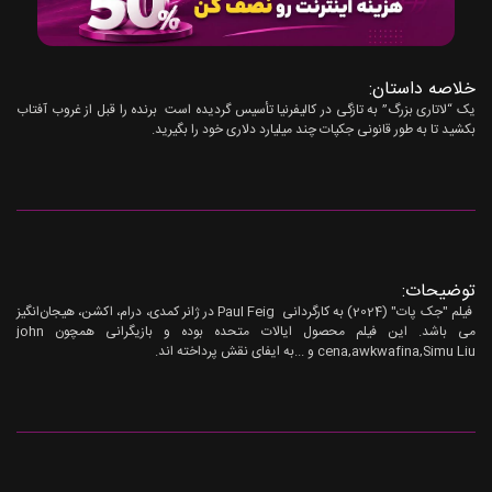
خلاصه داستان:
یک “لاتاری بزرگ” به تازگی در کالیفرنیا تأسیس گردیده است برنده را قبل از غروب آفتاب
بکشید تا به طور قانونی جکپات چند میلیارد دلاری خود را بگیرید.
توضیحات:
فیلم "جک پات" (2024) به کارگردانی Paul Feig در ژانر کمدی، درام، اکشن، هیجان‌انگیز
می باشد. این فیلم محصول ایالات متحده بوده و بازیگرانی همچون john
cena,awkwafina,Simu Liu و ...به ایفای نقش پرداخته اند.