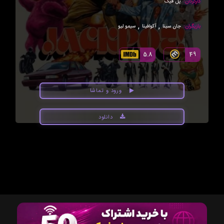
کارگردان:
پل فیگ
,
,
بازیگران:
جان سینا
آکوافینا
سيمو ليو
5.8
49
ورود و تماشا
دانلود