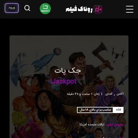
ورود
جک پات
Jackpot!
,
اکشن
کمدی
|
زمان:
1ساعت و 46 دقیقه
+18
مناسب برای بالای 18 سال
محصول کشور:
ایالات متحده آمریکا