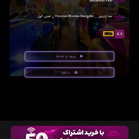
کارگردان:
Waldemar Fast
,
,
بازیگران:
جما آرترتون
Thomas Brodie-Sangster
هیلی آتول
5.8
ورود و تماشا
دانلود