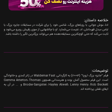
خلاصه داستان:
ادا، موش جوانی با رویاهای بزرگ، شانس خود را برای شرکت در مسابقات جایزه بزرگ با
لباس مبدل قهرمانش، اد، غنیمت می‌شمارد. او با چالشهایی از سوی رقیبش روبرو می‌شود و
ثابت می‌کند که حتی کوچکترین مسابقه‌دهنده هم می‌تواند بزرگترین تأثیر را داشته باشد.
توضیحات:
فیلم "جایزه بزرگ اروپا" (2003) به کارگردانی Waldemar Fast در ژانر کمدی و خانوادگی
است. این فیلم محصول آلمان بوده و هنرمندانی همچون Gemma Arterton، Thomas
Brodie-Sangster، Hayley Atwell، Lenny Henry، Rob Beckett و ... در آن به
ایفای نقش پرداخته اند.