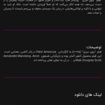
فیلم "برون مرزی" روایتگر سارا، یک مادر و سرباز سابق، در سفارت آمریکا پسرش را از
دست می‌دهد، اما همه انکار می‌کنند که او اصلاً فرزندی داشته است. حالا، او باید به
تنهایی و با تکیه بر توانایی‌هایش، در برابر یک سیستم مخوف و بی‌رحم بایستد تا پسرش
را نجات دهد.
توضیحات:
فیلم "برون مرزی" (2025) به کارگردانی Patxi Amezcua در ژانر اکشن, معمایی است.
این فیلم محصول کشور آلمان بوده و بازیگرانی همچون Annabelle Mandeng، Anon
Mall، Dougray Scott و ... در آن به ایفای نقش پرداخته اند.
لینک های دانلود