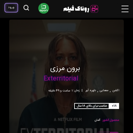
ورود
برون مرزی
Exterritorial
,
,
اکشن
معمایی
دلهره آور
|
زمان:
1ساعت و 49 دقیقه
+18
مناسب برای بالای 18 سال
محصول کشور:
آلمان