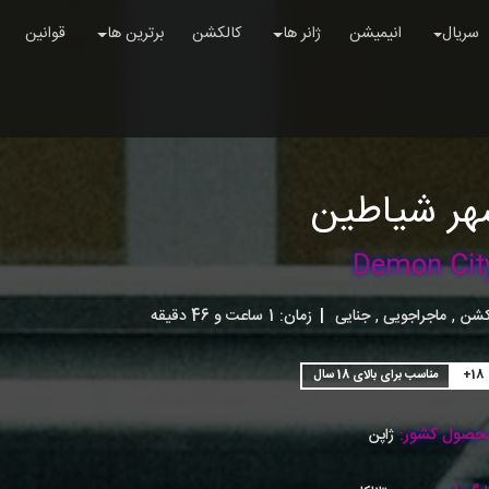
سریال
انیمیشن
ژانر ها
کالکشن
برترین ها
قوانین
هر شیاطین
Demon Cit
,
,
کشن
ماجراجویی
جنایی
|
زمان:
1ساعت و 46 دقیقه
+18
مناسب برای بالای 18 سال
حصول کشور:
ژاپن