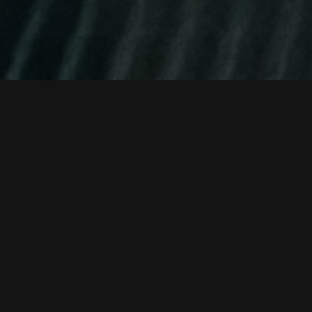
ضای گروه کیمن-گومی همسر و دخترش را می‌کشند و قتل
اما به کما می‌رود. دوازده سال بعد، کیمن-گومی دوباره