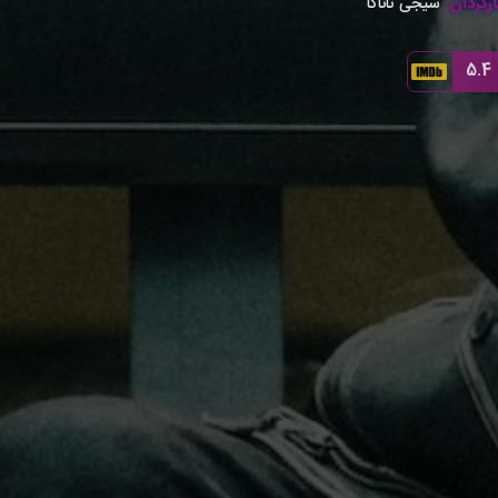
رگردان:
سیجی تاناکا
5.4