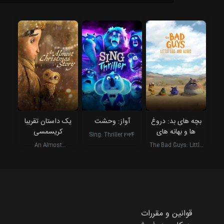
بچه های بد: دروغ
آواز: وحشت
یک داستان تقریبا
ها و بهانه های
کریسمسی
Sing: Thriller 2024
کوچک
An Almost
The Bad Guys: Little
Christmas Story 2024
Lies and Alibis 2025
قوانین و مقررات