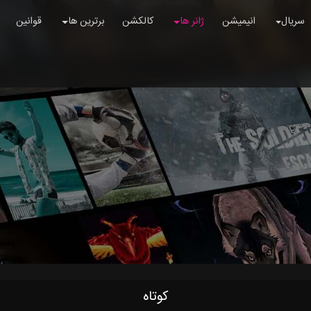
سریال
انیمیشن
ژانر ها
کالکشن
برترین ها
قوانین
کوتاه